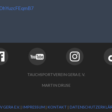
hojDhYuzcFEqmB7
TAUCHSPORTVEREIN GERA E. V.
MARTIN DRUSE
V GERA E.V.
|
IMPRESSUM
|
KONTAKT
|
DATENSCHUTZERKLÄ