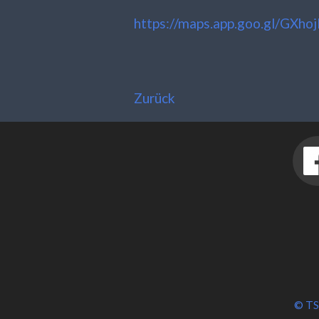
https://maps.app.goo.gl/GX
Zurück
© TS