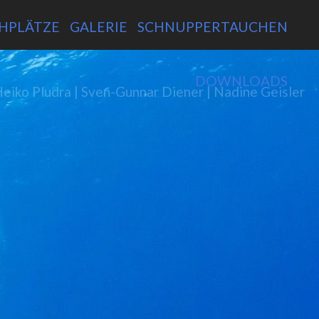
NAV
HPLÄTZE
GALERIE
SCHNUPPERTAUCHEN
ÜBE
DOWNLOADS
Heiko Pludra | Sven-Gunnar Diener | Nadine Geisler