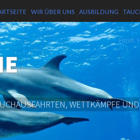
ARTSEITE
WIR ÜBER UNS
AUSBILDUNG
TAUC
Fotos: 
NE
TAUCHAUSFAHRTEN, WETTKÄMPFE UND