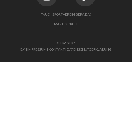
TAUCHSPORTVEREIN GERA E. V.
MARTIN DRUSE
© TSV GERA
E.V.
|
IMPRESSUM
|
KONTAKT
|
DATENSCHUTZERKLÄRUNG